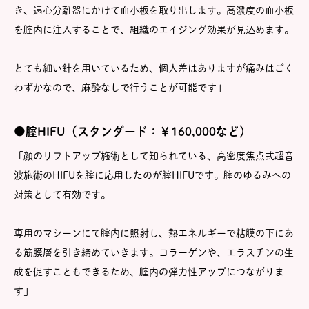
き、遠心分離器にかけて血小板を取り出します。高濃度の血小板
を腟内に注入することで、組織のエイジング効果が見込めます。
とても細い針を用いているため、個人差はありますが痛みはごく
わずかなので、麻酔なしで行うことが可能です」
●腟HIFU（スタンダード：￥160,000など）
「顔のリフトアップ施術として知られている、高密度焦点式超音
波施術のHIFUを腟に応用したのが腟HIFUです。腟のゆるみへの
対策として有効です。
専用のマシーンにて腟内に照射し、熱エネルギーで粘膜の下にあ
る筋膜層を引き締めていきます。コラーゲンや、エラスチンの生
成を促すこともできるため、腟内の弾力性アップにつながりま
す」