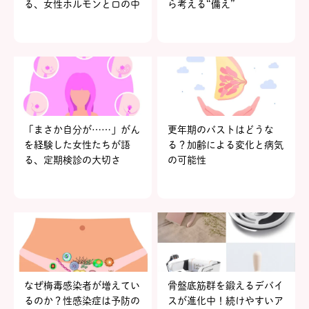
る、女性ホルモンと口の中
ら考える“備え”
の関係
「まさか自分が……」がん
更年期のバストはどうな
を経験した女性たちが語
る？加齢による変化と病気
る、定期検診の大切さ
の可能性
なぜ梅毒感染者が増えてい
骨盤底筋群を鍛えるデバイ
るのか？性感染症は予防の
スが進化中！続けやすいア