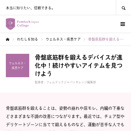
SEARCH
本当に知りたい、信頼できる。
わたしを知る
ウェルネス・疾患ケア
骨盤底筋群を鍛えるデバイスが進化中！続けやすいアイテムを見つけよう
ホーム
骨盤底筋群を鍛えるデバイスが進
ウェルネス・
化中！続けやすいアイテムを見つ
疾患ケア
けよう
監修者 :
フェムテックジャパンカレッジ編集部
骨盤底筋群を鍛えることは、姿勢の崩れや尿モレ、内臓の下垂な
どさまざまな不調の改善につながります。最近では、チェア型や
デリケートゾーンに当てて鍛えるものなど、運動が苦手な人でも