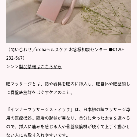
（問い合わせ／irohaヘルスケア お客様相談センター ●0120-
232-567）
＞＞＞
製品情報はこちらから
腟マッサージとは、指や器具を腟内に挿入し、腟自体や腟壁越し
に骨盤底筋群をほぐすケアのこと。
『インナーマッサージスティック』は、日本初の腟マッサージ専
用の医療機器。両端の形状が異なり、自分に合った太さを選べる
ので、挿入に痛みを感じる人や骨盤底筋群が硬くて上手く動かせ
ない人にも取り入れやすいです。