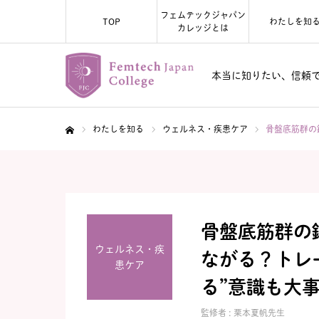
フェムテックジャパン
TOP
わたしを知
カレッジとは
本当に知りたい、信頼
わたしを知る
ウェルネス・疾患ケア
骨盤底筋群の
ホーム
骨盤底筋群の
ウェルネス・疾
ながる？トレ
患ケア
る”意識も大
監修者 :
栗本夏帆先生