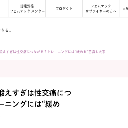
認定資格
フェムテック
る
プロダクト
人
フェムテック メンター
サプライヤーの方へ
できる。
鍛えすぎは性交痛につながる？トレーニングには“緩める”意識も大事
鍛えすぎは性交痛につ
ーニングには“緩め
事