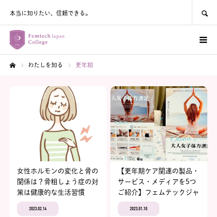
SEARCH
本当に知りたい、信頼できる。
わたしを知る
更年期
ホーム
女性ホルモンの変化と骨の
【更年期ケア関連の製品・
関係は？骨粗しょう症の対
サービス・メディアを5つ
策は健康的な生活習慣
ご紹介】フェムテックジャ
パン2022イベントレポー
2023.02.14
2023.01.10
トvol.4