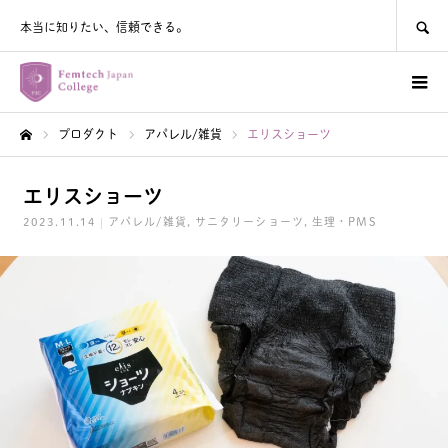
SEARCH
本当に知りたい、信頼できる。
プロダクト
アパレル/雑貨
エリスショーツ
ホーム
エリスショーツ
2023.11.14
アパレル/雑貨
サニタリーショーツ
生理・PMS