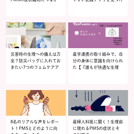
る5つのセルフケアアイテ
よう
ム
災害時の生理への備えは万
産学連携の取り組みで、自
全？防災バッグに入れてお
分の身体に意識を向けられ
きたい7つのフェムケアア
た【『誰もが快適な生理
イテム
を』リアルヴォイスvol.3
京都ノートルダム女子大
学】
8名のリアルな声をレポー
産婦人科医に聞く！生理前
ト！PMSとどのように向
に現れるPMSの症状とそ