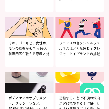
そのアゴニキビ、女性ホル
フランスのセクシャルウェ
モンの影響かも？ 産婦人
ルネスはどんな感じ？プレ
科専門医が教える原因と対
ジャートイブランドの挑戦
策
【知識とともに楽しむフェ
ムケア vol.2】
ボディケアやサプリメン
記録することで不調の傾向
ト、クッションなど、
が客観視できる！習慣化し
PMSの症状緩和につなが
やすい記録アプリを見つけ