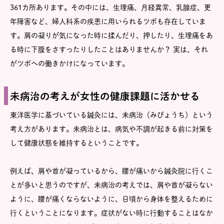
361カ所あります。その中には、生理痛、月経異常、乳腺症、更
年障害など、婦人科系の疾患に用いられるツボも存在していま
す。肩の凝りが気になった時に揉んだり、押したり、生理痛をあ
る時に下腹をさすったりしたことはありませんか？ 実は、それ
がツボへの働きかけになっています。
未病治の考えが女性の健康課題に活かせる
東洋医学に基づいている鍼灸には、未病治（みびょうち）という
考え方があります。未病治とは、病気や不調が起きる前に対策を
して健康状態を維持するということです。
例えば、肩や首が凝っているから、腰が痛いから鍼灸院に行くこ
とが多いと思うのですが、未病治の考えでは、肩や首が凝らない
ように、腰が痛くならないように、日頃から身体を整えるために
行くということになります。症状がない時に行動することはなか