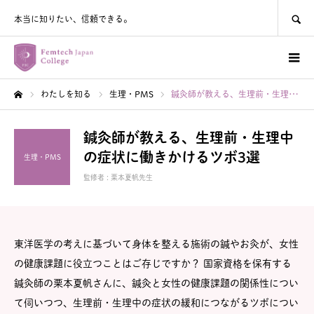
SEARCH
本当に知りたい、信頼できる。
わたしを知る
生理・PMS
鍼灸師が教える、生理前・生理中の症状に働きかけるツボ3選
ホーム
鍼灸師が教える、生理前・生理中
の症状に働きかけるツボ3選
生理・PMS
監修者 :
栗本夏帆先生
東洋医学の考えに基づいて身体を整える施術の鍼やお灸が、女性
の健康課題に役立つことはご存じですか？ 国家資格を保有する
鍼灸師の栗本夏帆さんに、鍼灸と女性の健康課題の関係性につい
て伺いつつ、生理前・生理中の症状の緩和につながるツボについ