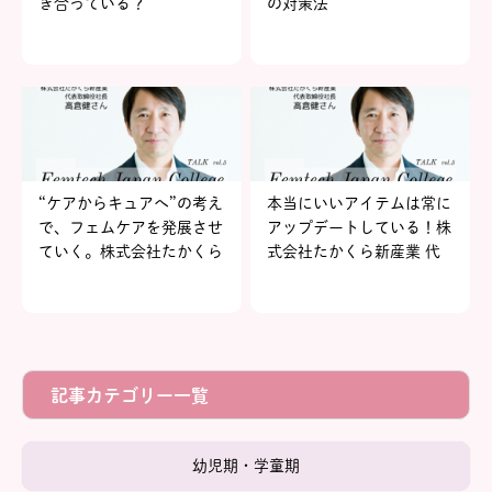
き合っている？
の対策法
“ケアからキュアへ”の考え
本当にいいアイテムは常に
で、フェムケアを発展させ
アップデートしている！株
ていく。株式会社たかくら
式会社たかくら新産業 代
新産業 代表取締役社長 高
表取締役社長 高倉健さん
倉健さん～後編～【FJCト
～前編～【FJCトークルー
ークルーム vol.5】
ム vol.5】
記事カテゴリー一覧
幼児期・学童期