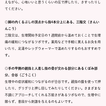
えながら、心地いいと思うくらいの圧で押したり、さすったりし
てください。
◎脚の内くるぶしの頂点から指4本分上にある、三陰交（さんい
んこう）
三陰交は、生理開始予定日の１週間前から温めておくことで生理
痛の緩和につながるツボです。薬局などで手軽に買えるお灸を用
いたり、足湯やレッグウォーマーで温めたりするのもおすすめで
す。
◎手の甲側の親指と人差し指の骨が交わる部分にあるくぼみ部
分、合谷（ごうこく）
生理中の症状緩和につながるのが合谷です。親指の腹を使って押
したり、グリグリと押し回してみたりしてください。さまざまな
不調にアプローチしてくれる万能さがあるツボなので、生理中に
限らず、普段から刺激を与えるのもよいです。