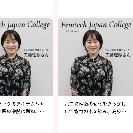
を乗り切る対策アイテ
株式会社TENGAマーケティ
ング本部 国内マーケティング
部 部長 西野芙美さん～後編
～【FJCトークルーム vol.2】
テックのアイテムやサ
第二次性徴の変化をきっかけ
と医療機関は別物。テ
に性教育の本を読み、高校生
京プロデューサー 工藤
で探究心がより深まった！テ
ん～後編～【FJCトー
レビ東京プロデューサー 工藤