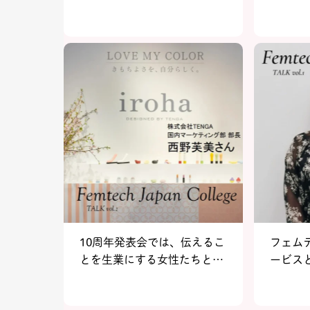
点！
ッシュ
ム9選
10周年発表会では、伝えるこ
フェム
とを生業にする女性たちとの
ービス
シスターフッドを感じた。株
レビ東
式会社TENGA 国内マーケテ
里紗さ