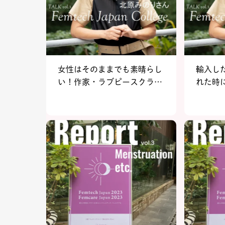
女性はそのままでも素晴らし
輸入し
い！作家・ラブピースクラブ
れた時
代表 北原みのりさん～後編～
わるさ
【FJCトークルーム vol.3】
かかっ
作家・
北原み
【FJCト