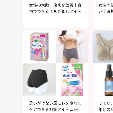
女性の大敵、冷えを改善！自
女性の
宅でできるよもぎ蒸しアイテ
いう選
ム7選
れる5
思いがけない尿モレを事前に
ほてり
ケアできる対策アイテム8
年期の