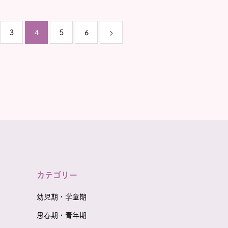
vol.1】
里紗さん～前編～【FJCトー
クルーム vol.1】
3
4
5
6
カテゴリー
幼児期・学童期
思春期・青年期