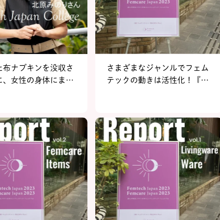
た布ナプキンを没収さ
さまざまなジャンルでフェム
に、女性の身体にまつ
テックの動きは活性化！『フ
まざまなものに規制が
ェムテックジャパン／フェム
ていることを知った。
ケアジャパン 2023 in
ラブピースクラブ代表
Tokyo』イベントレポート
のりさん～前編～
vol.4
ークルーム vol.3】