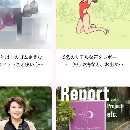
0年以上のゴム企業な
5名のリアルな声をレポー
のソフトさと使い心地
ト！旅行や海など、お出かけ
した月経カップ【フェ
と生理がかぶったとき、みん
クジャパンアワード
なはどうしてる？
エントリーNo.6 ゴムノ
株式会社 フェミナッ