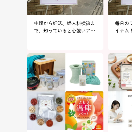
生理から妊活、婦人科検診ま
毎日の
で、知っていると心強いアイ
イテム
テム・サービス『フェムテッ
パン／
クジャパン／フェムケアジャ
2023 
パン 2023 in Tokyo』イベン
ートvol.
トレポートvol.3