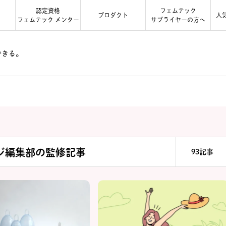
認定資格
フェムテック
る
プロダクト
人
フェムテック メンター
サプライヤーの方へ
できる。
ジ編集部の監修記事
93記事