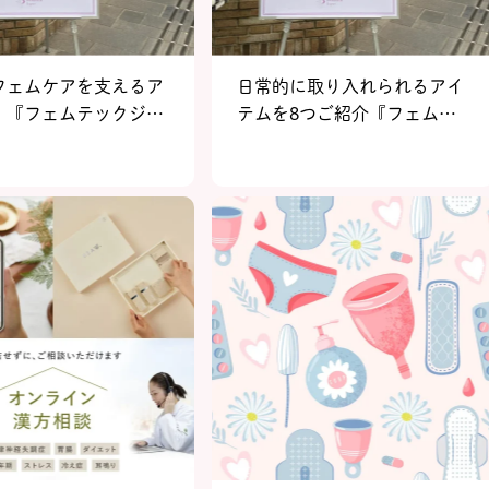
フェムケアを支えるア
日常的に取り入れられるアイ
！『フェムテックジャ
テムを8つご紹介『フェムテ
フェムケアジャパン
ックジャパン／フェムケアジ
in Tokyo』イベントレポ
ャパン 2023 in Tokyo』イベ
2
ントレポートvol.1