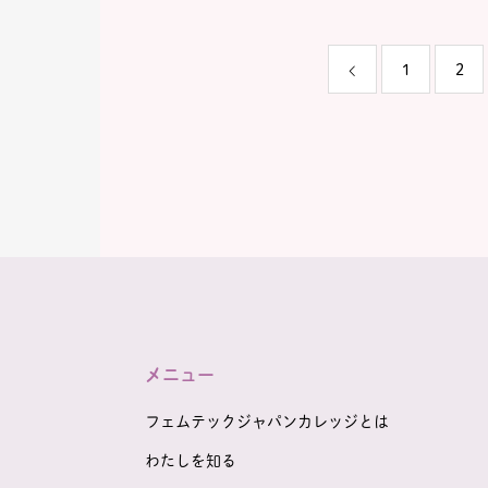
ィング部 部長 西野芙美さん
クルーム 
～前編～【FJCトークルーム
vol.2】
1
2
メニュー
フェムテックジャパンカレッジとは
わたしを知る