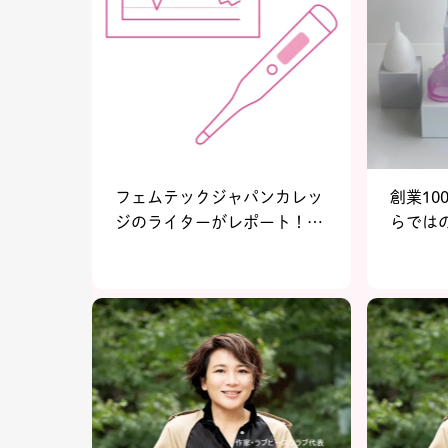
フェムテックジャパンカレッ
創業10
ジのライターがレポート！基
らでは
礎体温を測ってわかった3つ
が実現
のこと
ムテッ
2023 
イナキ
ク】