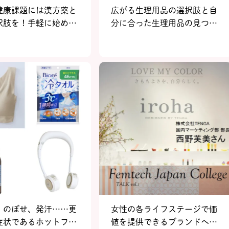
健康課題には漢方薬と
広がる生理用品の選択肢と自
択肢を！手軽に始めら
分に合った生理用品の見つけ
つの漢方薬サービス
方
、のぼせ、発汗……更
女性の各ライフステージで価
症状であるホットフラ
値を提供できるブランドへ。