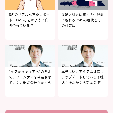
8名のリアルな声をレポー
産婦人科医に聞く！生理前
ト！PMSとどのように向
に現れるPMSの症状とそ
き合っている？
の対策法
“ケアからキュアへ”の考え
本当にいいアイテムは常に
で、フェムケアを発展させ
アップデートしている！株
ていく。株式会社たかくら
式会社たかくら新産業 代
新産業 代表取締役社長 高
表取締役社長 高倉健さん
倉健さん～後編～【FJCト
～前編～【FJCトークルー
ークルーム vol.5】
ム vol.5】