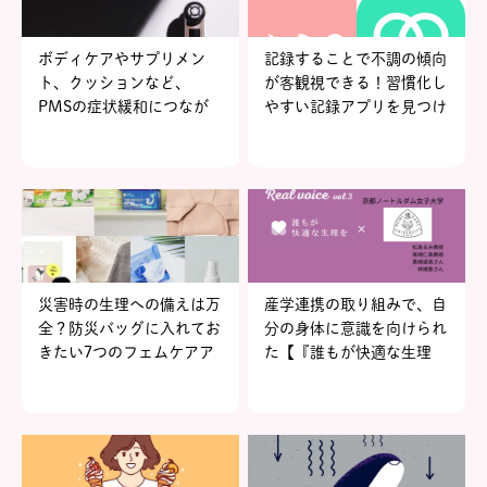
ボディケアやサプリメン
記録することで不調の傾向
ト、クッションなど、
が客観視できる！習慣化し
PMSの症状緩和につなが
やすい記録アプリを見つけ
る5つのセルフケアアイテ
よう
ム
災害時の生理への備えは万
産学連携の取り組みで、自
全？防災バッグに入れてお
分の身体に意識を向けられ
きたい7つのフェムケアア
た【『誰もが快適な生理
イテム
を』リアルヴォイスvol.3
京都ノートルダム女子大
学】