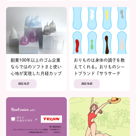
コットン吸水ショーツ】
創業100年以上のゴム企業
おりものは身体の調子を教
ならではのソフトさと使い
えてくれる。おりものシー
心地が実現した月経カップ
トブランド『サラサーテ
【フェムテックジャパンア
ィ』から学ぶ、おりもの5
2023.10.27
2023.10.05
ワード2023 エントリー
つの基礎知識
No.6 ゴムノイナキ株式会
社 フェミナック】