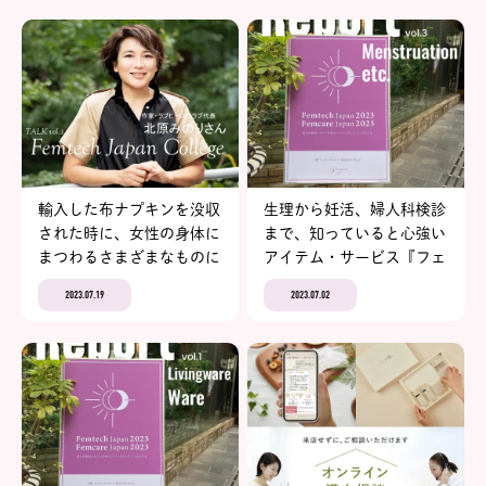
輸入した布ナプキンを没収
生理から妊活、婦人科検診
された時に、女性の身体に
まで、知っていると心強い
まつわるさまざまなものに
アイテム・サービス『フェ
規制がかかっていることを
ムテックジャパン／フェム
2023.07.19
2023.07.02
知った。作家・ラブピース
ケアジャパン 2023 in
クラブ代表 北原みのりさ
Tokyo』イベントレポート
ん～前編～【FJCトークル
vol.3
ーム vol.3】