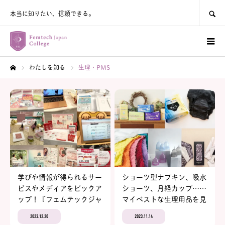
SEARCH
本当に知りたい、信頼できる。
わたしを知る
生理・PMS
ホーム
学びや情報が得られるサー
ショーツ型ナプキン、吸水
ビスやメディアをピックア
ショーツ、月経カップ……
ップ！『フェムテックジャ
マイベストな生理用品を見
パン／フェムケアジャパン
つけよう！フェムケアコン
2023.12.20
2023.11.14
2023』イベントレポート
シェルジュのコメント付き