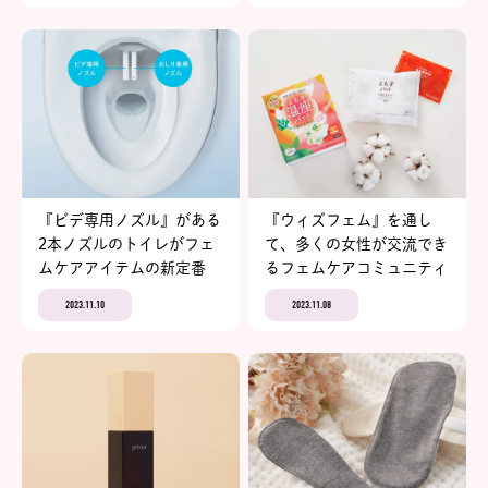
vol.2
『ビデ専用ノズル』がある
『ウィズフェム』を通し
2本ノズルのトイレがフェ
て、多くの女性が交流でき
ムケアアイテムの新定番
るフェムケアコミュニティ
に！【フェムテックジャパ
を創造！【フェムテックジ
2023.11.10
2023.11.08
ンアワード2023 エントリ
ャパンアワード2023 エン
ーNo.2 LIXIL INAXトイレ
トリーNo.7 ウィズフェム
シャワートイレ ビデ専用
よもぎ温座パット オーガ
ノズル】
ニック】