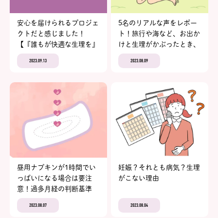
安心を届けられるプロジェ
5名のリアルな声をレポー
クトだと感じました！
ト！旅行や海など、お出か
【『誰もが快適な生理を』
けと生理がかぶったとき、
リアルヴォイスvol.1 帝人
みんなはどうしてる？
2023.09.13
2023.08.09
株式会社】
昼用ナプキンが1時間でい
妊娠？それとも病気？生理
っぱいになる場合は要注
がこない理由
意！過多月経の判断基準
2023.08.07
2023.08.04