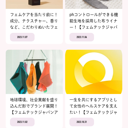
フェムケアを当たり前に！
phコントロールができる機
成分、テクスチャー、香り
能生地を採用した布ライナ
など、こだわりぬいたフェ
ー！【フェムテックジャパ
ムケアアイテム【フェムテ
ンアワード2023 エントリ
2023.11.07
2023.11.06
ックジャパンアワード
ーNo.4 帝人フロンティア
2023 エントリーNo.5
株式会社 itoomof.】
piton フェムケアオイル】
地球環境、社会貢献を盛り
一生を共にするアプリとし
込んだ形でブランド展開！
て女性のヘルスケアを支え
【フェムテックジャパンア
たい！【フェムテックジャ
ワード2023 エントリー
パンアワード2023 エント
2023.11.02
2023.10.31
No.8 Hogara オーガニック
リーNo.1 4MOON】