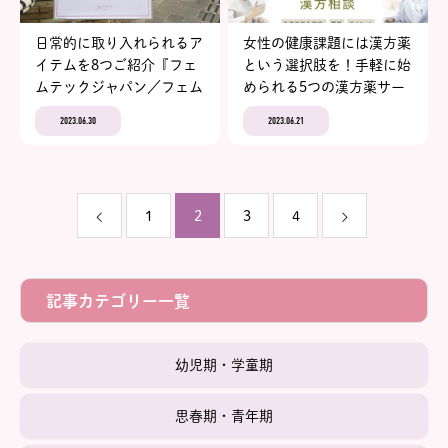
日常的に取り入れられるア
女性の健康課題には漢方薬
イテムを8つご紹介『フェ
という選択肢を！手軽に始
ムテックジャパン／フェム
められる5つの漢方薬サー
ケアジャパン 2023 in
ビス
2023.06.30
2023.06.21
Tokyo』イベントレポート
vol.1
1
2
3
4
記事カテゴリー一覧
幼児期・学童期
思春期・青年期