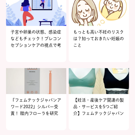
子宮や卵巣の状態、感染症
もっとも高い不妊のリスク
などもチェック！プレコン
は？知っておきたい妊娠の
セプションケアの視点で考
こと
える妊娠準備
『フェムテックジャパンア
【妊活・産後ケア関連の製
ワード2022』シルバー受
品・サービスを5つご紹
賞！ 腟内フローラを研究
介】フェムテックジャパン
し受賞となった、
2022イベントレポート
『racine』へインタビュー
vol.3