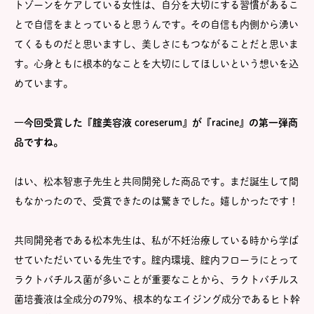
トゾーンをケアしている女性は、自分を大切にする習慣があるこ
とで自信をまとっていると思うんです。その自信も内側から湧い
てくるものだと思いますし、美しさにもつながることだと思いま
す。心身ともに根本的なことを大切にしてほしいという想いを込
めています。
―今回受賞した『腟美容液 coreserum』が『racine』の第一弾商
品ですね。
はい、松本智恵子先生と共同開発した商品です。まだ誕生して間
もなかったので、受賞できたのは驚きでした。嬉しかったです！
共同開発者である松本先生は、私が不妊治療している時から学ば
せていただいている先生です。腟内環境、腟内フローラにとって
ラクトバチルス菌が多いことが重要なことから、ラクトバチルス
菌培養液は全成分の79％、根本的なエイジング成分であるヒト幹